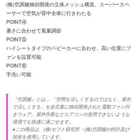
(株)空調服独自開発の立体メッシュ構造、スーパースペ
ーサーで空気が背中全体に行きわたる
POINT④
暑さに合わせて風量調節
POINT⑤
ハイシートタイプのベビーカーに合わせ、高い位置にフ
ァンを設置可能
POINT⑥
手洗い可能
『空調服』とは… 「空間を涼しくするのではなく、着衣
で涼しくする」を合言葉に独自開発された電動ファン付
きウェア。屋外作業などエアコンの使用できないような
環境でも快適に過ごせます。
●この商品は、(株)セフト研究所・(株)空調服の特許及び
技術を使用しています。