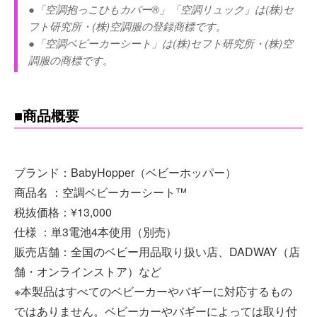
●「空調抱っこひもカバー®」「空調リュック」は(株)セ
フト研究所・(株)空調服の登録商標です。
●「空調ベビーカーシート」は(株)セフト研究所・(株)空
調服の商標です。
■商品概要
ブランド：BabyHopper（ベビーホッパー）
商品名 ：空調ベビーカーシート™
税抜価格：¥13,000
仕様 ：単3電池4本使用（別売）
販売店舗：全国のベビー用品取り扱い店、DADWAY（店
舗・オンラインストア）など
※本製品はすべてのベビーカーやバギーに対応するもの
ではありません。ベビーカーやバギーによっては取り付