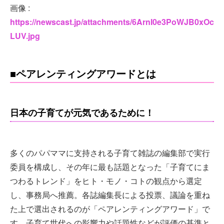
画像 :
https://newscast.jp/attachments/6ArnI0e3PoWJB0xOc
LUV.jpg
■ペアレンティングアワードとは
日本の子育てが元気であるために！
多くのパパママに⽀持される⼦育て雑誌の編集部で実行
委員を構成し、その年に最も話題となった「⼦育てにま
つわるトレンド」をヒト・モノ・コトの観点から選定
し、事務局へ推薦。各誌編集長による投票、議論を重ね
た上で選出されるのが「ペアレンティングアワード」で
す。⼦育て世代への影響⼒や話題性などが評価の基準と