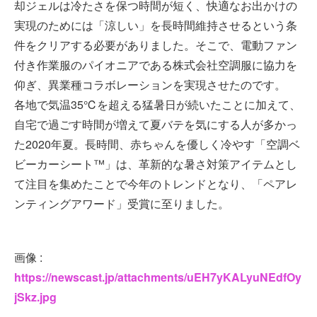
却ジェルは冷たさを保つ時間が短く、快適なお出かけの
実現のためには「涼しい」を長時間維持させるという条
件をクリアする必要がありました。そこで、電動ファン
付き作業服のパイオニアである株式会社空調服に協力を
仰ぎ、異業種コラボレーションを実現させたのです。
各地で気温35℃を超える猛暑日が続いたことに加えて、
自宅で過ごす時間が増えて夏バテを気にする人が多かっ
た2020年夏。長時間、赤ちゃんを優しく冷やす「空調ベ
ビーカーシート™」は、革新的な暑さ対策アイテムとし
て注目を集めたことで今年のトレンドとなり、「ペアレ
ンティングアワード」受賞に至りました。
画像 :
https://newscast.jp/attachments/uEH7yKALyuNEdfOy
jSkz.jpg