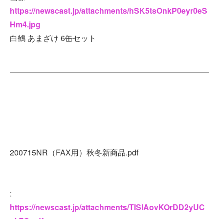
https://newscast.jp/attachments/hSK5tsOnkP0eyr0eS
Hm4.jpg
白鶴 あまざけ 6缶セット
200715NR（FAX用）秋冬新商品.pdf
:
https://newscast.jp/attachments/TISlAovKOrDD2yUC