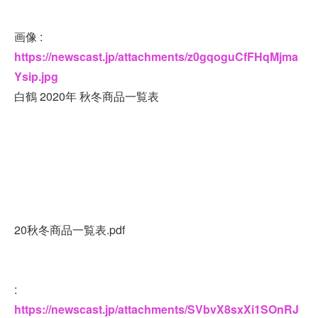
画像 :
https://newscast.jp/attachments/z0gqoguCfFHqMjma
Ysip.jpg
白鶴 2020年 秋冬商品一覧表
20秋冬商品一覧表.pdf
:
https://newscast.jp/attachments/SVbvX8sxXi1SOnRJ