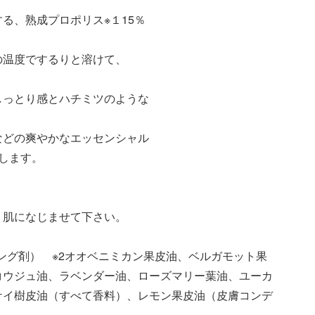
る、熟成プロポリス※１15％
の温度でするりと溶けて、
。
しっとり感とハチミツのような
などの爽やかなエッセンシャル
します。
、肌になじませて下さい。
ニング剤） ※2オオベニミカン果皮油、ベルガモット果
コウジュ油、ラベンダー油、ローズマリー葉油、ユーカ
ケイ樹皮油（すべて香料）、レモン果皮油（皮膚コンデ