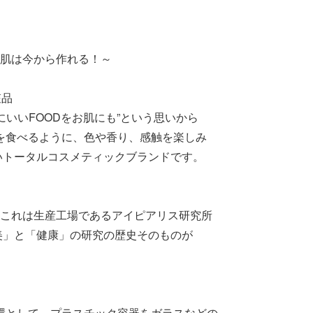
い肌は今から作れる！～
粧品
いいFOODをお肌にも”という思いから
のを食べるように、色や香り、感触を楽しみ
いトータルコスメティックブランドです。
957”。これは生産工場であるアイピアリス研究所
美」と「健康」の研究の歴史そのものが
一環として、プラスチック容器をガラスなどの