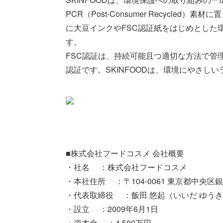
PCR（Post-Consumer Recycl
に大豆インクやFSC認証紙をはじめとした
す。
FSC認証は、持続可能且つ適切な方法で管
認証です。SKINFOODは、環境にやさし
■株式会社フードコスメ 会社概要
・社名 ：株式会社フードコスメ
・本社住所 ：〒104-0061 東京都中央区銀座
・代表取締役 ：飯田 悠起（いいだ ゆう
・設立 ：2009年6月1日
・資本金 ：4,500万円