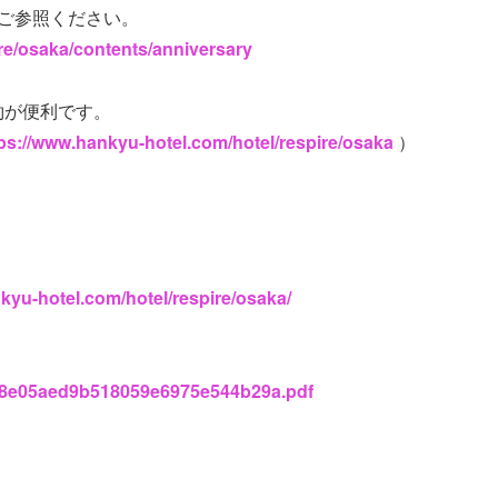
ご参照ください。
re/osaka/contents/anniversary
約が便利です。
ps://www.hankyu-hotel.com/hotel/respire/osaka
）
kyu-hotel.com/hotel/respire/osaka/
6a8e05aed9b518059e6975e544b29a.pdf