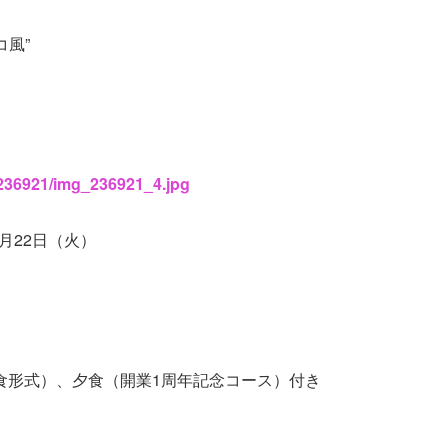
風”
s/236921/img_236921_4.jpg
2月22日（火）
食形式）、夕食（開業1周年記念コース）付き