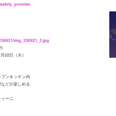
/safety_promise
s/236921/img_236921_3.jpg
約
2月22日（火）
ープンキッチン内
理などが楽しめる
ティーニ