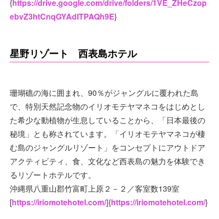
{
https://drive.google.com/drive/folders/1VE_ZHeCzop
ebvZ3htCnqGYAdITPAQh9E
}
星野リゾート 西表島ホテル
珊瑚礁の海に囲まれ、90％がジャングルに覆われた島
で、特別天然記念物のイリオモテヤマネコをはじめとし
た希少な動植物が生息していることから、「日本最後の
秘境」とも称されています。「イリオモテヤマネコが棲
む島のジャングルリゾート」をコンセプトにアウトドア
アクティビティ、食、文化など西表島の魅力を体験でき
るリゾートホテルです。
沖縄県八重山郡竹富町上原２－２／客室数139室
[
https://iriomotehotel.com/]
{
https://iriomotehotel.com/
}