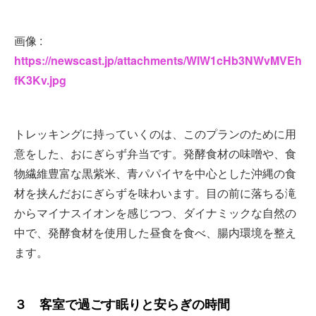
画像 :
https://newscast.jp/attachments/WIW1cHb3NWvMVEh
fK3Kv.jpg
トレッキングに持っていくのは、このプランのために用
意をした、おにぎらず弁当です。発酵食材の味噌や、食
物繊維豊富な黒紫米、青パパイヤを中心とした沖縄の食
材を挟んだおにぎらずを味わいます。目の前に落ちる滝
からマイナスイオンを感じつつ、ダイナミックな自然の
中で、発酵食材を使用した昼食を食べ、腸内環境を整え
ます。
３ 客室で過ごす眠りと安らぎの時間