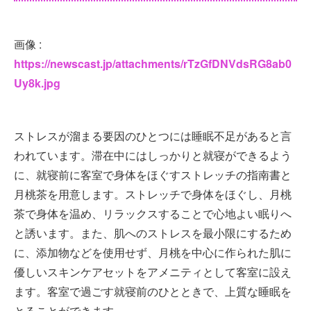
画像 :
https://newscast.jp/attachments/rTzGfDNVdsRG8ab0
Uy8k.jpg
ストレスが溜まる要因のひとつには睡眠不足があると言
われています。滞在中にはしっかりと就寝ができるよう
に、就寝前に客室で身体をほぐすストレッチの指南書と
月桃茶を用意します。ストレッチで身体をほぐし、月桃
茶で身体を温め、リラックスすることで心地よい眠りへ
と誘います。また、肌へのストレスを最小限にするため
に、添加物などを使用せず、月桃を中心に作られた肌に
優しいスキンケアセットをアメニティとして客室に設え
ます。客室で過ごす就寝前のひとときで、上質な睡眠を
とることができます。