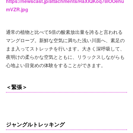
https://newscast.jp/attachments/HaXIQKoq78lOOehu
mVZR.jpg
通常の植物と比べて5倍の酸素放出量を誇ると言われる
マングローブ。新鮮な空気に満ちた浅い川面へ、素足の
まま入ってストレッチを行います。大きく深呼吸して、
夜明けの柔らかな空気とともに、リラックスしながらも
心地よい目覚めの体験をすることができます。
＜緊張＞
ジャングルトレッキング