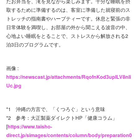
たお弁当を、滝を見ながら楽しみます。十分な睡眠を摂
取するために準備するのは、客室に準備した就寝前のス
トレッチの指南書やハーブティーです。休息と緊張の非
日常体験を満喫し、お部屋の外から聞こえる波音の中、
心地よい睡眠をとることで、ストレスから解放される2
泊3日のプログラムです。
画像 :
https://newscast.jp/attachments/RqofnKod3upILV8nli
Uc.jpg
*1 沖縄の方言で、「くつろぐ」という意味
*2 参考：大正製薬ダイレクトHP「健康コラム」
[
https://www.taisho-
direct.jp/simages/contents/column/body/preparation0