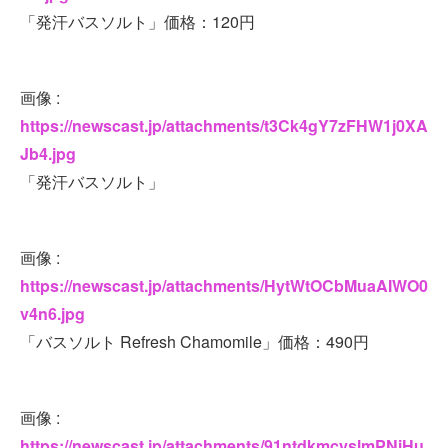
「発汗バスソルト」価格：120円
画像 :
https://newscast.jp/attachments/t3Ck4gY7zFHW1j0XA
Jb4.jpg
「発汗バスソルト」
画像 :
https://newscast.jp/attachments/HytWtOCbMuaAIWO0
v4n6.jpg
「バスソルト Refresh Chamomile」価格：490円
画像 :
https://newscast.jp/attachments/91ntdkmcyslmPNiHu