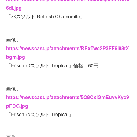
6dl.jpg
「バスソルト Refresh Chamomile」
画像 :
https://newscast.jp/attachments/RExTwc2P3FF9i88tX
bgm.jpg
「Frisch バスソルト Tropical」価格：60円
画像 :
https://newscast.jp/attachments/5O8CxlGmEuvvKyc9
pFDG.jpg
「Frisch バスソルト Tropical」