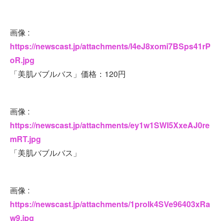
画像 :
https://newscast.jp/attachments/l4eJ8xomi7BSps41rP
oR.jpg
「美肌バブルバス」価格：120円
画像 :
https://newscast.jp/attachments/ey1w1SWI5XxeAJ0re
mRT.jpg
「美肌バブルバス」
画像 :
https://newscast.jp/attachments/1prolk4SVe96403xRa
w9.jpg