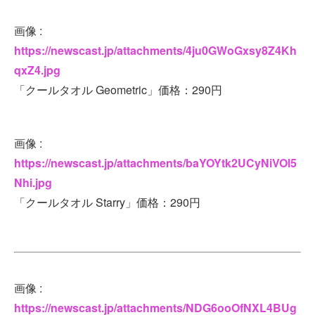
画像 :
https://newscast.jp/attachments/4ju0GWoGxsy8Z4Kh
qxZ4.jpg
「クールタオル Geometric」価格：290円
画像 :
https://newscast.jp/attachments/baYOYtk2UCyNiVOl5
Nhi.jpg
「クールタオル Starry」価格：290円
画像 :
https://newscast.jp/attachments/NDG6ooOfNXL4BUg