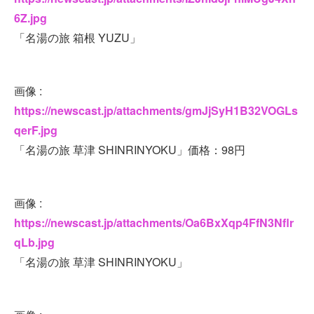
6Z.jpg
「名湯の旅 箱根 YUZU」
画像 :
https://newscast.jp/attachments/gmJjSyH1B32VOGLs
qerF.jpg
「名湯の旅 草津 SHINRINYOKU」価格：98円
画像 :
https://newscast.jp/attachments/Oa6BxXqp4FfN3Nflr
qLb.jpg
「名湯の旅 草津 SHINRINYOKU」