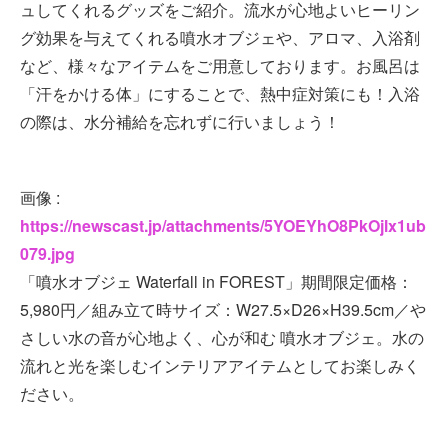
ュしてくれるグッズをご紹介。流水が心地よいヒーリン
グ効果を与えてくれる噴水オブジェや、アロマ、入浴剤
など、様々なアイテムをご用意しております。お風呂は
「汗をかける体」にすることで、熱中症対策にも！入浴
の際は、水分補給を忘れずに行いましょう！
画像 :
https://newscast.jp/attachments/5YOEYhO8PkOjlx1ub
079.jpg
「噴水オブジェ Waterfall in FOREST」期間限定価格：
5,980円／組み立て時サイズ：W27.5×D26×H39.5cm／や
さしい水の音が心地よく、心が和む 噴水オブジェ。水の
流れと光を楽しむインテリアアイテムとしてお楽しみく
ださい。