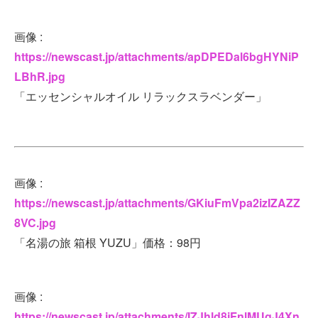
画像 :
https://newscast.jp/attachments/apDPEDal6bgHYNiP
LBhR.jpg
「エッセンシャルオイル リラックスラベンダー」
画像 :
https://newscast.jp/attachments/GKiuFmVpa2izIZAZZ
8VC.jpg
「名湯の旅 箱根 YUZU」価格：98円
画像 :
https://newscast.jp/attachments/IZJhld8jFnlMUgJ4Xn