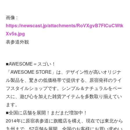
画像 :
https://newscast.jp/attachments/RoVXgvB7FICuCWtk
Xv5s.jpg
表参道外観
■AWESOME＝スゴい！
「AWESOME STORE」は、デザイン性が高いオリジナ
ル製品を、驚きの低価格帯で提供する、原宿発祥のライ
フスタイルショップです。シンプル＆ナチュラルをベー
スに、遊び心を加えた雑貨アイテムを多数取り揃えてい
ます。
■全国に店舗を展開！まだまだ増加中！
2014年に原宿表参道に旗艦店を構え、現在では東北から
九州まで、57店舗を展開。全国のお客様にお買い求めい