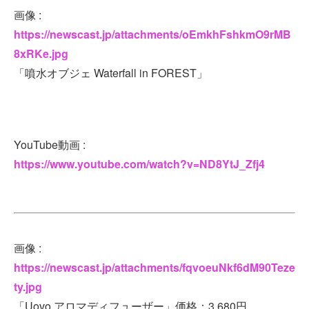
画像 :
https://newscast.jp/attachments/oEmkhFshkmO9rMB
8xRKe.jpg
「噴水オブジェ Waterfall in FOREST」
YouTube動画 :
https://www.youtube.com/watch?v=ND8YtJ_Zfj4
画像 :
https://newscast.jp/attachments/fqvoeuNkf6dM90Teze
ty.jpg
「Uovo アロマディフューザー」価格：3,680円