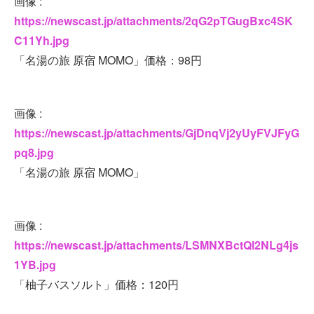
画像 :
https://newscast.jp/attachments/2qG2pTGugBxc4SK
C11Yh.jpg
「名湯の旅 原宿 MOMO」価格：98円
画像 :
https://newscast.jp/attachments/GjDnqVj2yUyFVJFyG
pq8.jpg
「名湯の旅 原宿 MOMO」
画像 :
https://newscast.jp/attachments/LSMNXBctQl2NLg4js
1YB.jpg
「柚子バスソルト」価格：120円