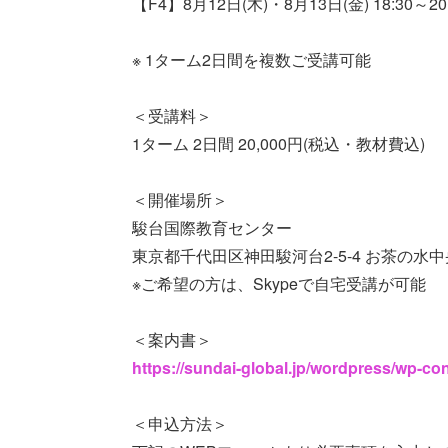
【F4】8月12日(木)・8月13日(金) 18:30～20
※ 1ターム2日間を複数ご受講可能
＜受講料＞
1ターム 2日間 20,000円(税込・教材費込)
＜開催場所＞
駿台国際教育センター
東京都千代田区神田駿河台2-5-4 お茶の水
※ご希望の方は、Skypeで自宅受講が可能
＜案内書＞
https://sundai-global.jp/wordpress/wp-c
＜申込方法＞