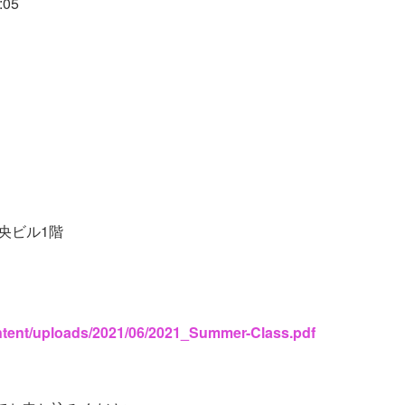
:05
中央ビル1階
ontent/uploads/2021/06/2021_Summer-Class.pdf