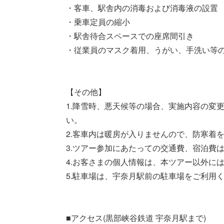
・客車、駅舎内の消毒および消毒液の設置
・乗車定員の縮小
・駅舎待合スペースでの座席間引き
・従業員のマスク着用、うがい、手洗い等
【その他】
1.降雪時、悪天候等の場合、実施内容の変
い。
2.客車内は暖房が入りませんので、防寒着
3.ツアー参加にあたっての交通費、宿泊費
4.お客さまの個人情報は、本ツアー以外に
5.駐車場は、宇奈月駅前の駐車場をご利用く
■アクセス(黒部峡谷鉄道 宇奈月駅まで)