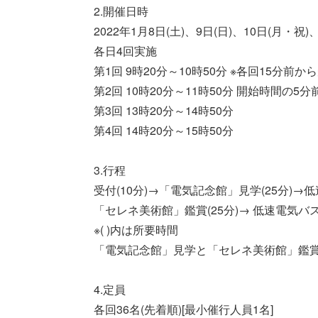
2.開催日時
2022年1月8日(土)、9日(日)、10日(月・祝)、
各日4回実施
第1回 9時20分～10時50分 ※各回15分前か
第2回 10時20分～11時50分 開始時間の
第3回 13時20分～14時50分
第4回 14時20分～15時50分
3.行程
受付(10分)→「電気記念館」見学(25分)→
「セレネ美術館」鑑賞(25分)→ 低速電気バス
※( )内は所要時間
「電気記念館」見学と「セレネ美術館」鑑
4.定員
各回36名(先着順)[最小催行人員1名]