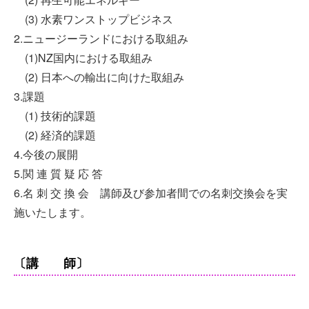
(3) 水素ワンストップビジネス
2.ニュージーランドにおける取組み
(1)NZ国内における取組み
(2) 日本への輸出に向けた取組み
3.課題
(1) 技術的課題
(2) 経済的課題
4.今後の展開
5.関 連 質 疑 応 答
6.名 刺 交 換 会 講師及び参加者間での名刺交換会を実
施いたします。
〔講 師〕