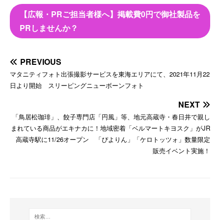
【広報・PRご担当者様へ】掲載費0円で御社製品を
PRしませんか？
PREVIOUS
マタニティフォト出張撮影サービスを東海エリアにて、2021年11月22
日より開始 スリーピングニューボーンフォト
NEXT
「鳥居松珈琲」、餃子専門店「円風」等、地元高蔵寺・春日井で親し
まれている商品がエキナカに！地域密着「ベルマートキヨスク」がJR
高蔵寺駅に11/26オープン 「ぴよりん」「ケロトッツォ」数量限定
販売イベント実施！