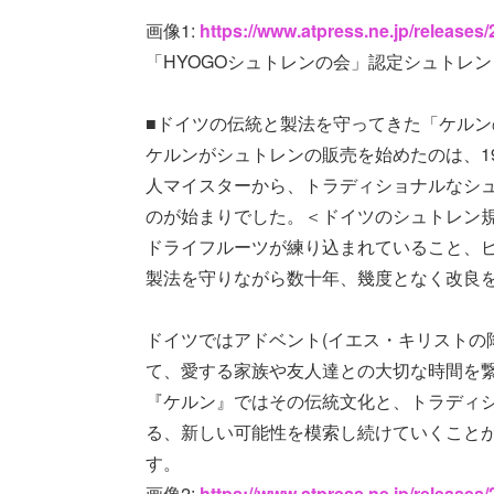
画像1:
https://www.atpress.ne.jp/release
「HYOGOシュトレンの会」認定シュトレン La
■ドイツの伝統と製法を守ってきた「ケルン
ケルンがシュトレンの販売を始めたのは、1
人マイスターから、トラディショナルなシ
のが始まりでした。＜ドイツのシュトレン規
ドライフルーツが練り込まれていること、
製法を守りながら数十年、幾度となく改良
ドイツではアドベント(イエス・キリストの
て、愛する家族や友人達との大切な時間を
『ケルン』ではその伝統文化と、トラディ
る、新しい可能性を模索し続けていくことが
す。
画像2:
https://www.atpress.ne.jp/release