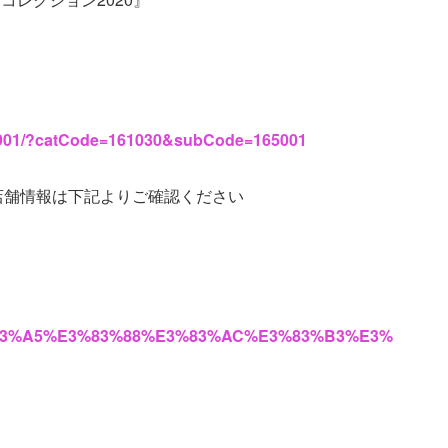
871901/?catCode=161030&subCode=165001
店舗情報は下記よりご確認ください
3%83%A5%E3%83%88%E3%83%AC%E3%83%B3%E3%
＞