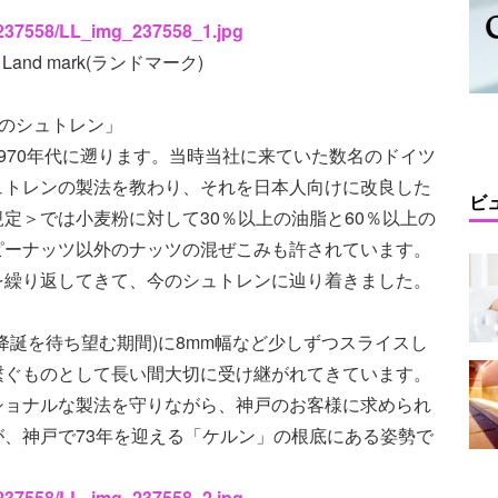
s/237558/LL_img_237558_1.jpg
nd mark(ランドマーク)
のシュトレン」
970年代に遡ります。当時当社に来ていた数名のドイツ
ュトレンの製法を教わり、それを日本人向けに改良した
ビ
定＞では小麦粉に対して30％以上の油脂と60％以上の
ピーナッツ以外のナッツの混ぜこみも許されています。
を繰り返してきて、今のシュトレンに辿り着きました。
降誕を待ち望む期間)に8mm幅など少しずつスライスし
繋ぐものとして長い間大切に受け継がれてきています。
ショナルな製法を守りながら、神戸のお客様に求められ
、神戸で73年を迎える「ケルン」の根底にある姿勢で
s/237558/LL_img_237558_2.jpg