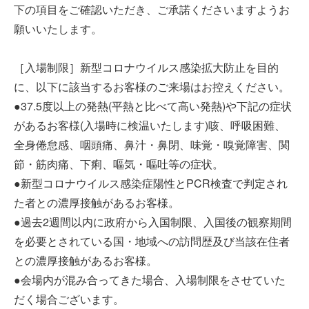
下の項目をご確認いただき、ご承諾くださいますようお
願いいたします。
［入場制限］新型コロナウイルス感染拡大防止を目的
に、以下に該当するお客様のご来場はお控えください。
●37.5度以上の発熱(平熱と比べて高い発熱)や下記の症状
があるお客様(入場時に検温いたします)咳、呼吸困難、
全身倦怠感、咽頭痛、鼻汁・鼻閉、味覚・嗅覚障害、関
節・筋肉痛、下痢、嘔気・嘔吐等の症状。
●新型コロナウイルス感染症陽性とPCR検査で判定され
た者との濃厚接触があるお客様。
●過去2週間以内に政府から入国制限、入国後の観察期間
を必要とされている国・地域への訪問歴及び当該在住者
との濃厚接触があるお客様。
●会場内が混み合ってきた場合、入場制限をさせていた
だく場合ございます。