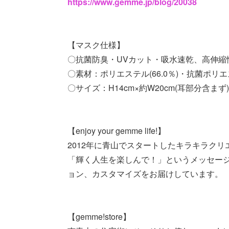
https://www.gemme.jp/blog/20038
【マスク仕様】
〇抗菌防臭・UVカット・吸水速乾、高伸縮性
〇素材：ポリエステル(66.0％)・抗菌ポリエステ
〇サイズ：H14cm×約W20cm(耳部分含まず)
【enjoy your gemme life!】
2012年に青山でスタートしたキラキラクリ
「輝く人生を楽しんで！」というメッセー
ョン、カスタマイズをお届けしています。
【gemme!store】