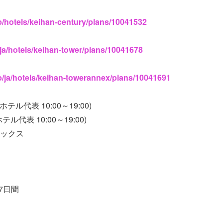
jp/hotels/keihan-century/plans/10041532
/ja/hotels/keihan-tower/plans/10041678
jp/ja/hotels/keihan-towerannex/plans/10041691
 (ホテル代表 10:00～19:00)
ル代表 10:00～19:00)
ネックス
の7日間