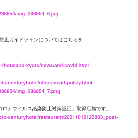
s/286854/img_286854_6.jpg
大防止ガイドラインについてはこちらを
he-thousand-kyoto/news/anti-covid.html
oto-centuryhotel/other/covid-policy.html
s/286854/img_286854_7.png
型コロナウイルス感染防止対策認証』取得店舗です。
yoto-centuryhotel/restaurant/20211012123003_post-