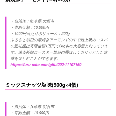
・自治体：岐阜県 大垣市
・寄附金額：10,000円
・1000円当たりボリューム：200g
ふるさと納税の素焼きアーモンドの中で最上級のコスパ
の返礼品は寄附金額1万円で2kgもの大容量となっていま
す。遠赤外線ロースター焙煎の香ばしくカリッとした食
感を楽しむことができます。
https://furu-sato.com/gifu/202/11107160
ミックスナッツ塩味(500g×4個)
・自治体：兵庫県 明石市
・寄附金額：10,000円