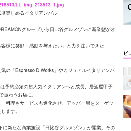
s/218513/LL_img_218513_1.jpg
二度楽しめるイタリアンバル
DREAMONグループから日比谷グルメゾンに新業態がオ
お客様に笑顔・感動を与えたい」と力を注いできた
ビ
Espresso D Works」やカジュアルイタリアンバ
)」は予約必須の超人気イタリアンへと成長、居酒屋甲子
で賑わうお店に。
し、料理もサービスも進化させ、アッパー層をターゲッ
たします。
架線下に新たな商業施設「日比谷グルメゾン」が開業。その