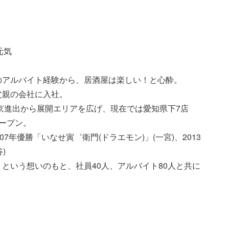
元気
のアルバイト経験から、居酒屋は楽しい！と心酔。
父親の会社に入社。
東京進出から展開エリアを広げ、現在では愛知県下7店
ープン。
7年優勝「いなせ寅゛衛門(ドラエモン)」(一宮)、2013
)
という想いのもと、社員40人、アルバイト80人と共に