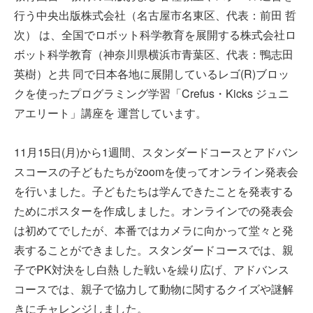
行う中央出版株式会社（名古屋市名東区、代表：前田 哲
次） は、全国でロボット科学教育を展開する株式会社ロ
ボット科学教育（神奈川県横浜市青葉区、代表：鴨志田
英樹）と共 同で日本各地に展開しているレゴ(R)ブロッ
クを使ったプログラミング学習「Crefus・Kicks ジュニ
アエリート」講座を 運営しています。
11月15日(月)から1週間、スタンダードコースとアドバン
スコースの子どもたちがzoomを使ってオンライン発表会
を行いました。子どもたちは学んできたことを発表する
ためにポスターを作成しました。オンラインでの発表会
は初めてでしたが、本番ではカメラに向かって堂々と発
表することができました。スタンダードコースでは、親
子でPK対決をし白熱 した戦いを繰り広げ、アドバンス
コースでは、親子で協力して動物に関するクイズや謎解
きにチャレンジしました。