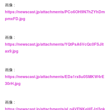
画像 :
https://newscast.jp/attachments/PCo6OH9N7hZYhDm
pmxFD.jpg
画像 :
https://newscast.jp/attachments/YQtPsA6VcQc0FSJit
ax9.jpg
画像 :
https://newscast.jp/attachments/EDa1rx8u0SMKW4rE
30rH.jpg
画像 :
https://newscast.jp/attachments/aLp4VFNKeHEJzi3gk