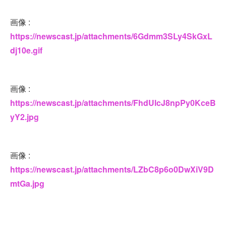
画像 :
https://newscast.jp/attachments/6Gdmm3SLy4SkGxL
dj10e.gif
画像 :
https://newscast.jp/attachments/FhdUlcJ8npPy0KceB
yY2.jpg
画像 :
https://newscast.jp/attachments/LZbC8p6o0DwXiV9D
mtGa.jpg