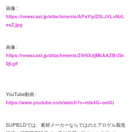
画像 :
https://newscast.jp/attachments/APxYiyiZ0LJVLvNzL
esZ.jpg
画像 :
https://newscast.jp/attachments/Z4HlXdjM6AAZBr2In
0jI.gif
YouTube動画 :
https://www.youtube.com/watch?v=mls4G--oe0U
SUPIELDでは、素材メーカーならではのエアロゲル製造