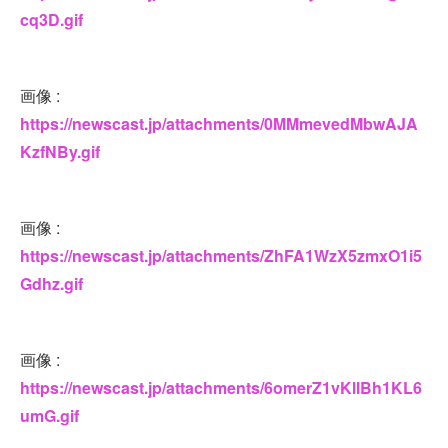
cq3D.gif
画像 :
https://newscast.jp/attachments/0MMmevedMbwAJA
KzfNBy.gif
画像 :
https://newscast.jp/attachments/ZhFA1WzX5zmxO1i5
Gdhz.gif
画像 :
https://newscast.jp/attachments/6omerZ1vKllBh1KL6
umG.gif