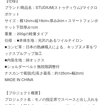
【仕様】
ブランド/商品名：STUDIUM(ストゥディウム)/マイクロ
ポケット
サイズ：横12cm×縦19cm×厚み2cm＋スマートフォンポ
ケット下部厚み1cm
重量 ：200gの軽量タイプ
仕様 ：■本体生地：光沢のあるツイルナイロン
■コンビ革：日本の熟練職人による、キップヌメ革をワ
ックスプルアップ加工
■内装生地：綿オックス
■ショルダーベルト無段階調整付
ナスカンで着脱式(長さ最長：約125cm×幅2cm)
MADE IN CHINA
【プロジェクト概要】
プロジェクト名：モノの指定席でスペースと出し入れを